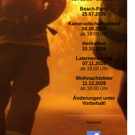
Beach-Party
25.07.2026
Kameradschaftsabend
08.08.2026
ab 18:00 Uhr
Herbstfest
10.10.2026
Laternenumzug
07.11.2026
ab 18:00 Uhr
Weihnachtsfeier
11.12.2026
ab 18:00 Uhr
Änderungen unter
Vorbehalt!
Facebook