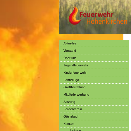
Aktuelles
Vorstand
Über uns
Jugendfeuerwehr
Kinderfeuerwehr
Fahrzeuge
Großtierrettung
Mitgliederwerbung
Satzung
Förderverein
Gästebuch
Kontakt
Anfahrt