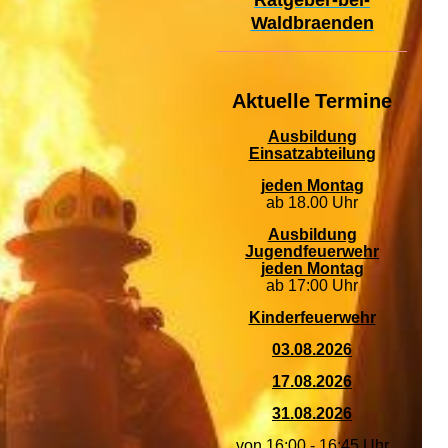
Ratgeber-bei-
Waldbraenden
Aktuelle
Termine
Ausbildung
Einsatzabteilung
jeden Montag
ab 18.00 Uhr
Ausbildung
Jugendfeuerwehr
jeden Montag
ab 17:00 Uhr
Kinderfeuerwehr
03.08.2026
17.08.2026
31.08.2026
von 16:00 - 16:45 Uhr